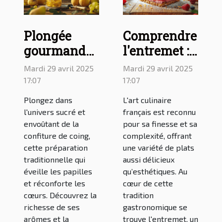
Plongée
Comprendre
gourmande
l'entremet :
dans
définition et
Mardi 29 avril 2025
Mardi 29 avril 2025
l'univers de
usage dans
17:07
17:07
la confiture
la cuisine
Plongez dans
L'art culinaire
de coing
française
l'univers sucré et
français est reconnu
envoûtant de la
pour sa finesse et sa
confiture de coing,
complexité, offrant
cette préparation
une variété de plats
traditionnelle qui
aussi délicieux
éveille les papilles
qu’esthétiques. Au
et réconforte les
cœur de cette
cœurs. Découvrez la
tradition
richesse de ses
gastronomique se
arômes et la
trouve l'entremet, un