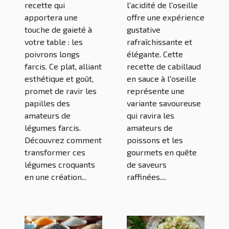
savoureuse
du poisson à
recette qui
l'acidité de l'oseille
apportera une
offre une expérience
l'oseille
touche de gaieté à
gustative
votre table : les
rafraîchissante et
poivrons longs
élégante. Cette
farcis. Ce plat, alliant
recette de cabillaud
esthétique et goût,
en sauce à l'oseille
promet de ravir les
représente une
papilles des
variante savoureuse
amateurs de
qui ravira les
légumes farcis.
amateurs de
Découvrez comment
poissons et les
transformer ces
gourmets en quête
légumes croquants
de saveurs
en une création...
raffinées....