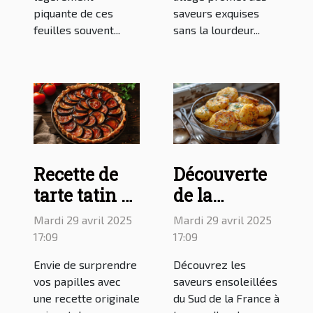
piquante de ces
saveurs exquises
feuilles souvent...
sans la lourdeur...
Recette de
Découverte
tarte tatin à
de la
l'aubergine
panisse,
Mardi 29 avril 2025
Mardi 29 avril 2025
et à la
spécialité
17:09
17:09
tomate pour
culinaire du
Envie de surprendre
Découvrez les
égayer vos
Sud de la
vos papilles avec
saveurs ensoleillées
repas
France
une recette originale
du Sud de la France à