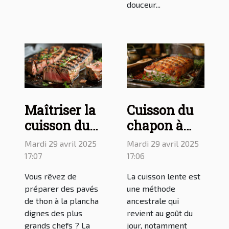
douceur...
Maîtriser la
Cuisson du
cuisson du
chapon à
thon à la
basse
Mardi 29 avril 2025
Mardi 29 avril 2025
plancha :
température
17:07
17:06
guide pour
: astuces
Vous rêvez de
La cuisson lente est
des pavés de
pour une
préparer des pavés
une méthode
thon
préparation
de thon à la plancha
ancestrale qui
dignes des plus
revient au goût du
parfaits
lente au four
grands chefs ? La
jour, notamment