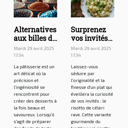
Alternatives
Surprenez
aux billes de
vos invités
cuisson :
avec un
Mardi 29 avril 2025
Mardi 29 avril 2025
quelles
délicieux
17:34
17:34
solutions
risotto de
La pâtisserie est un
Laissez-vous
pour les
céleri rave
art délicat où la
séduire par
remplacer ?
précision et
l'originalité et la
l'ingéniosité se
finesse d'un plat qui
rencontrent pour
éveillera la curiosité
créer des desserts à
de vos invités : le
la fois beaux et
risotto de céleri
savoureux. Lorsqu'il
rave. Cette variante
s'agit de préparer
gourmande du