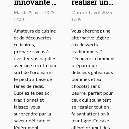
innovante :
réaliser un
le pesto à
gâteau aux
Mardi 29 avril 2025
Mardi 29 avril 2025
base de
pommes et
17:09
17:09
fanes de
au chocolat
Amateurs de cuisine
Vous cherchez une
radis
sans beurre :
et de découvertes
alternative légère
une recette
culinaires,
aux desserts
préparez-vous à
traditionnels ?
pour un
éveiller vos papilles
Découvrez comment
cake allégé
avec une recette qui
préparer un
sort de l'ordinaire :
délicieux gâteau aux
le pesto à base de
pommes et au
fanes de radis.
chocolat sans
Oubliez le basilic
beurre, parfait pour
traditionnel et
ceux qui souhaitent
laissez-vous
se régaler tout en
surprendre par la
faisant attention à
saveur délicate et
leur ligne. Ce cake
légèrement
allégé promet des