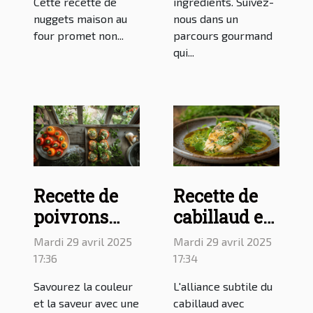
Cette recette de
ingrédients. Suivez-
nuggets maison au
nous dans un
four promet non...
parcours gourmand
qui...
Recette de
Recette de
poivrons
cabillaud en
longs farcis
sauce à
Mardi 29 avril 2025
Mardi 29 avril 2025
pour une
l'oseille : une
17:36
17:34
cuisine
variante
Savourez la couleur
L'alliance subtile du
colorée et
savoureuse
et la saveur avec une
cabillaud avec