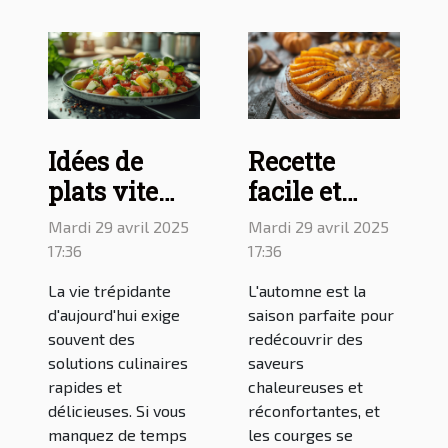
Idées de
Recette
plats vite
facile et
faits pour
délicieuse
Mardi 29 avril 2025
Mardi 29 avril 2025
votre repas :
du cake au
17:36
17:36
découvrez le
butternut
La vie trépidante
L'automne est la
blog de
d'aujourd'hui exige
saison parfaite pour
cuisine
souvent des
redécouvrir des
solutions culinaires
saveurs
rapide
rapides et
chaleureuses et
délicieuses. Si vous
réconfortantes, et
manquez de temps
les courges se