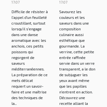
et astuces
avocat et
17:07
17:07
pour une
crevette :
Difficile de résister à
Savourez les
réalisation
une
l'appel d'un feuilleté
couleurs et les
parfaite
délicieuse
croustillant, surtout
saveurs dans une
lorsqu'il s'engage
composition
recette à
dans une danse
culinaire aussi
découvrir
aromatique avec les
esthétique que
anchois, ces petits
gourmande. La
poissons qui
verrine, cette petite
regorgent de
entrée raffinée
saveurs
servie dans un verre
méditerranéennes.
transparent, a le don
La préparation de ce
de subjuguer les
mets délicat
yeux avant même
requiert un savoir-
que les papilles
faire et une maîtrise
n'entrent en action.
des techniques de
Découvrez une
la...
recette alliant la