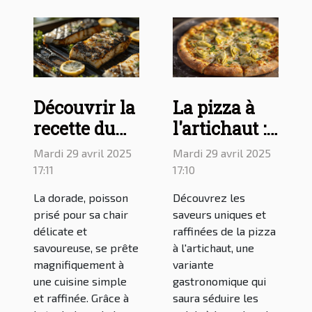
Découvrir la
La pizza à
recette du
l'artichaut :
filet de
une
Mardi 29 avril 2025
Mardi 29 avril 2025
dorade à la
délicieuse
17:11
17:10
plancha
variante à
La dorade, poisson
Découvrez les
découvrir
prisé pour sa chair
saveurs uniques et
délicate et
raffinées de la pizza
savoureuse, se prête
à l'artichaut, une
magnifiquement à
variante
une cuisine simple
gastronomique qui
et raffinée. Grâce à
saura séduire les