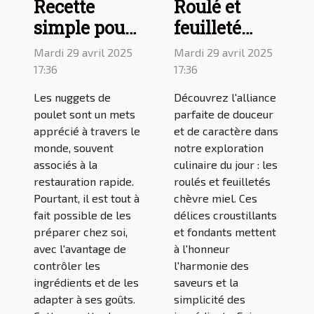
Recette
Roulé et
simple pour
feuilleté
faire des
chèvre miel
Mardi 29 avril 2025
Mardi 29 avril 2025
nuggets
: délicieuses
17:36
17:36
maison au
recettes à
Les nuggets de
Découvrez l'alliance
four
découvrir
poulet sont un mets
parfaite de douceur
apprécié à travers le
et de caractère dans
monde, souvent
notre exploration
associés à la
culinaire du jour : les
restauration rapide.
roulés et feuilletés
Pourtant, il est tout à
chèvre miel. Ces
fait possible de les
délices croustillants
préparer chez soi,
et fondants mettent
avec l'avantage de
à l'honneur
contrôler les
l'harmonie des
ingrédients et de les
saveurs et la
adapter à ses goûts.
simplicité des