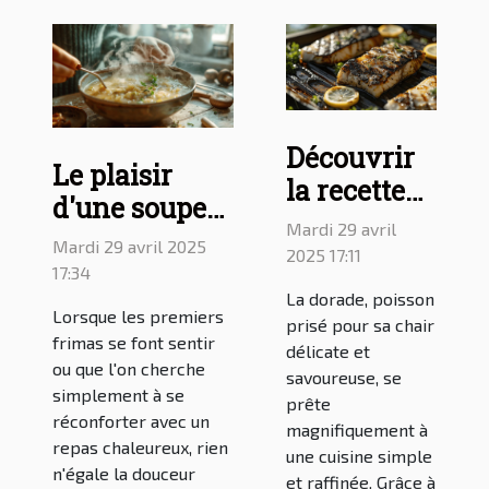
Découvrir
Le plaisir
la recette
d'une soupe
du filet de
Mardi 29 avril
aux poireaux
Mardi 29 avril 2025
dorade à la
2025 17:11
et
17:34
plancha
champignons
La dorade, poisson
Lorsque les premiers
prisé pour sa chair
: recette d'un
frimas se font sentir
délicate et
potage
ou que l'on cherche
savoureuse, se
simplement à se
savoureux
prête
réconforter avec un
magnifiquement à
repas chaleureux, rien
une cuisine simple
n'égale la douceur
et raffinée. Grâce à