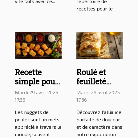
vite faits avec ce...
répertoire de
recettes pour le...
Recette
Roulé et
simple pour
feuilleté
faire des
chèvre miel
Mardi 29 avril 2025
Mardi 29 avril 2025
nuggets
: délicieuses
17:36
17:36
maison au
recettes à
Les nuggets de
Découvrez l'alliance
four
découvrir
poulet sont un mets
parfaite de douceur
apprécié à travers le
et de caractère dans
monde, souvent
notre exploration