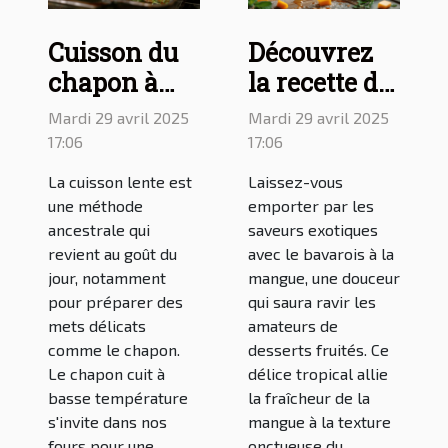
Cuisson du
Découvrez
chapon à
la recette du
basse
bavarois à la
Mardi 29 avril 2025
Mardi 29 avril 2025
température
mangue, un
17:06
17:06
: astuces
dessert
La cuisson lente est
Laissez-vous
pour une
tropical
une méthode
emporter par les
préparation
délicieux
ancestrale qui
saveurs exotiques
revient au goût du
avec le bavarois à la
lente au four
jour, notamment
mangue, une douceur
pour préparer des
qui saura ravir les
mets délicats
amateurs de
comme le chapon.
desserts fruités. Ce
Le chapon cuit à
délice tropical allie
basse température
la fraîcheur de la
s'invite dans nos
mangue à la texture
fours pour une
onctueuse du