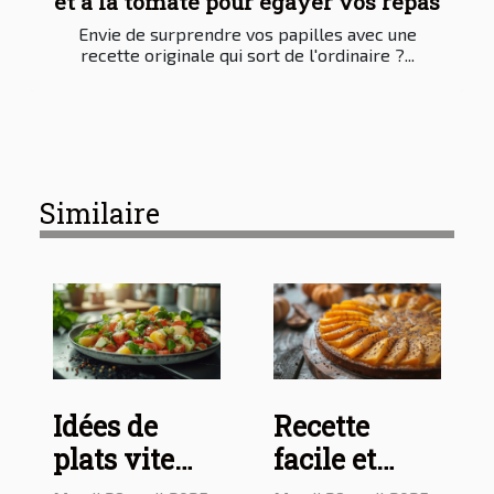
et à la tomate pour égayer vos repas
Envie de surprendre vos papilles avec une
recette originale qui sort de l'ordinaire ?...
Similaire
Idées de
Recette
plats vite
facile et
faits pour
délicieuse