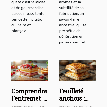
quête d'authenticité
arômes et la
et de gourmandise.
subtilité de sa
Laissez-vous tenter
fabrication, un
par cette invitation
savoir-faire
culinaire et
ancestral qui se
plongez...
perpétue de
génération en
génération. Cet...
Comprendre
Feuilleté
l'entremet :
anchois :
définition et
Découverte
Mardi 29 avril 2025
Mardi 29 avril 2025