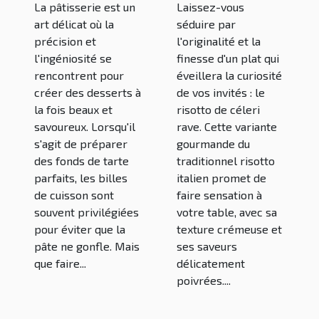
solutions
risotto de
La pâtisserie est un
Laissez-vous
pour les
céleri rave
art délicat où la
séduire par
remplacer ?
précision et
l'originalité et la
l'ingéniosité se
finesse d'un plat qui
rencontrent pour
éveillera la curiosité
créer des desserts à
de vos invités : le
la fois beaux et
risotto de céleri
savoureux. Lorsqu'il
rave. Cette variante
s'agit de préparer
gourmande du
des fonds de tarte
traditionnel risotto
parfaits, les billes
italien promet de
de cuisson sont
faire sensation à
souvent privilégiées
votre table, avec sa
pour éviter que la
texture crémeuse et
pâte ne gonfle. Mais
ses saveurs
que faire...
délicatement
poivrées....