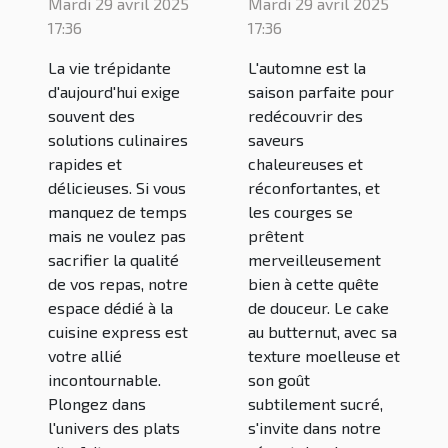
Mardi 29 avril 2025
Mardi 29 avril 2025
votre repas :
du cake au
17:36
17:36
découvrez le
butternut
La vie trépidante
L'automne est la
blog de
d'aujourd'hui exige
saison parfaite pour
cuisine
souvent des
redécouvrir des
solutions culinaires
saveurs
rapide
rapides et
chaleureuses et
délicieuses. Si vous
réconfortantes, et
manquez de temps
les courges se
mais ne voulez pas
prêtent
sacrifier la qualité
merveilleusement
de vos repas, notre
bien à cette quête
espace dédié à la
de douceur. Le cake
cuisine express est
au butternut, avec sa
votre allié
texture moelleuse et
incontournable.
son goût
Plongez dans
subtilement sucré,
l'univers des plats
s'invite dans notre