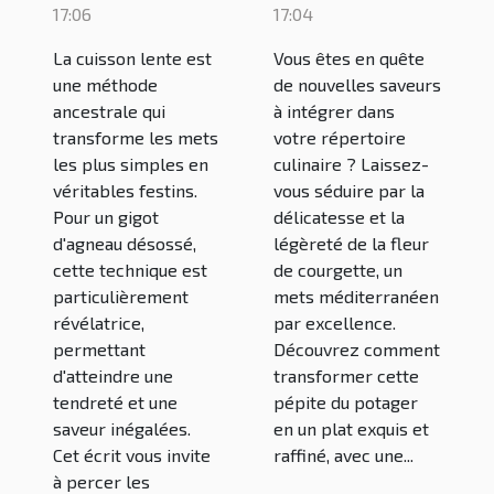
lente pour
de la fleur de
17:06
17:04
un gigot
courgette au
La cuisson lente est
Vous êtes en quête
d'agneau
four
une méthode
de nouvelles saveurs
désossé
ancestrale qui
à intégrer dans
transforme les mets
votre répertoire
parfait
les plus simples en
culinaire ? Laissez-
véritables festins.
vous séduire par la
Pour un gigot
délicatesse et la
d'agneau désossé,
légèreté de la fleur
cette technique est
de courgette, un
particulièrement
mets méditerranéen
révélatrice,
par excellence.
permettant
Découvrez comment
d'atteindre une
transformer cette
tendreté et une
pépite du potager
saveur inégalées.
en un plat exquis et
Cet écrit vous invite
raffiné, avec une...
à percer les