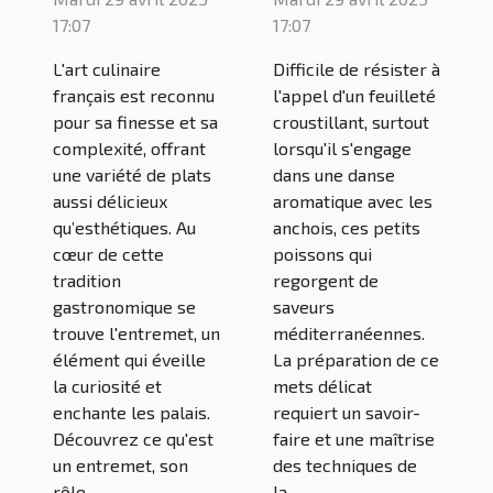
usage dans
et astuces
17:07
17:07
la cuisine
pour une
L'art culinaire
Difficile de résister à
française
réalisation
français est reconnu
l'appel d'un feuilleté
parfaite
pour sa finesse et sa
croustillant, surtout
complexité, offrant
lorsqu'il s'engage
une variété de plats
dans une danse
aussi délicieux
aromatique avec les
qu’esthétiques. Au
anchois, ces petits
cœur de cette
poissons qui
tradition
regorgent de
gastronomique se
saveurs
trouve l'entremet, un
méditerranéennes.
élément qui éveille
La préparation de ce
la curiosité et
mets délicat
enchante les palais.
requiert un savoir-
Découvrez ce qu'est
faire et une maîtrise
un entremet, son
des techniques de
rôle...
la...