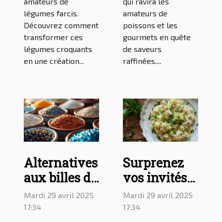
amateurs de
qui ravira les
légumes farcis.
amateurs de
Découvrez comment
poissons et les
transformer ces
gourmets en quête
légumes croquants
de saveurs
en une création...
raffinées....
Alternatives
Surprenez
aux billes de
vos invités
cuisson :
avec un
Mardi 29 avril 2025
Mardi 29 avril 2025
quelles
délicieux
17:34
17:34