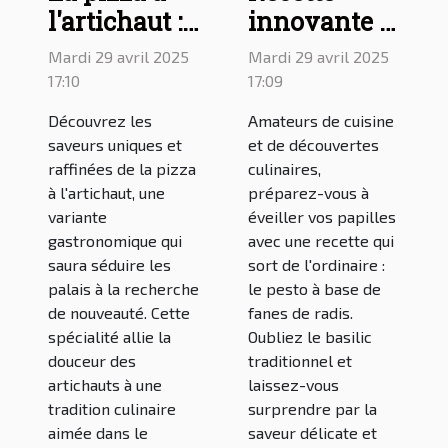
l'artichaut :
innovante :
une
le pesto à
Mardi 29 avril 2025
Mardi 29 avril 2025
délicieuse
base de
17:10
17:09
variante à
fanes de
Découvrez les
Amateurs de cuisine
découvrir
radis
saveurs uniques et
et de découvertes
raffinées de la pizza
culinaires,
à l'artichaut, une
préparez-vous à
variante
éveiller vos papilles
gastronomique qui
avec une recette qui
saura séduire les
sort de l'ordinaire :
palais à la recherche
le pesto à base de
de nouveauté. Cette
fanes de radis.
spécialité allie la
Oubliez le basilic
douceur des
traditionnel et
artichauts à une
laissez-vous
tradition culinaire
surprendre par la
aimée dans le
saveur délicate et