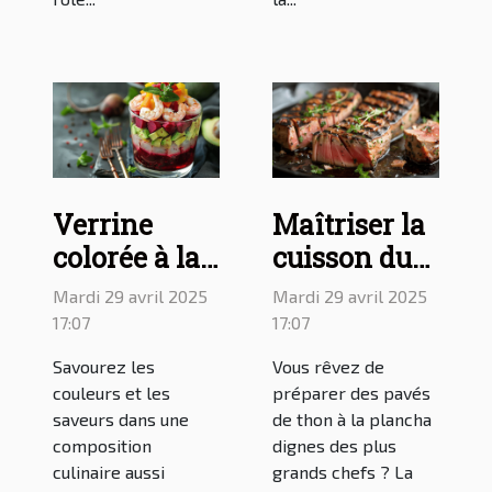
Verrine
Maîtriser la
colorée à la
cuisson du
betterave,
thon à la
Mardi 29 avril 2025
Mardi 29 avril 2025
avocat et
plancha :
17:07
17:07
crevette :
guide pour
Savourez les
Vous rêvez de
une
des pavés de
couleurs et les
préparer des pavés
délicieuse
thon
saveurs dans une
de thon à la plancha
composition
dignes des plus
recette à
parfaits
culinaire aussi
grands chefs ? La
découvrir