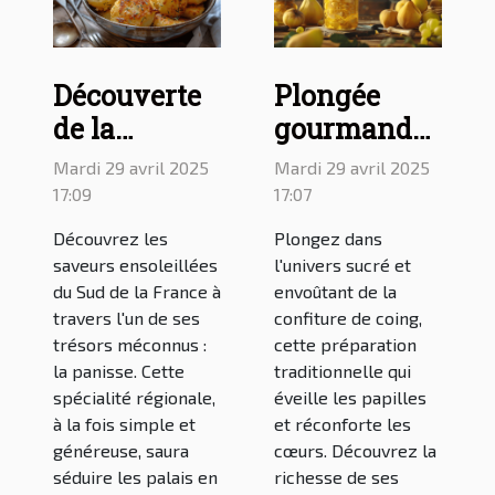
Découverte
Plongée
de la
gourmande
panisse,
dans
Mardi 29 avril 2025
Mardi 29 avril 2025
spécialité
l'univers de
17:09
17:07
culinaire du
la confiture
Découvrez les
Plongez dans
Sud de la
de coing
saveurs ensoleillées
l'univers sucré et
France
du Sud de la France à
envoûtant de la
travers l'un de ses
confiture de coing,
trésors méconnus :
cette préparation
la panisse. Cette
traditionnelle qui
spécialité régionale,
éveille les papilles
à la fois simple et
et réconforte les
généreuse, saura
cœurs. Découvrez la
séduire les palais en
richesse de ses