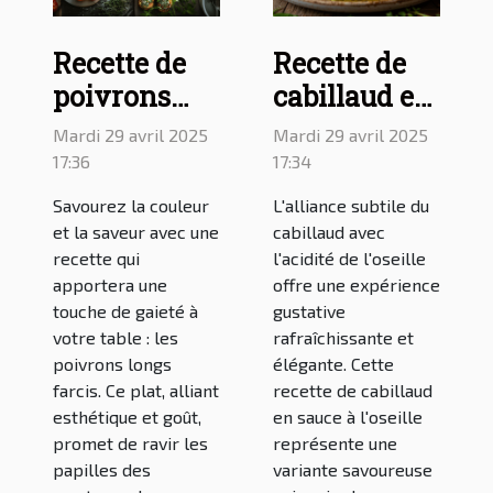
Recette de
Recette de
poivrons
cabillaud en
longs farcis
sauce à
Mardi 29 avril 2025
Mardi 29 avril 2025
pour une
l'oseille : une
17:36
17:34
cuisine
variante
Savourez la couleur
L'alliance subtile du
colorée et
savoureuse
et la saveur avec une
cabillaud avec
savoureuse
du poisson à
recette qui
l'acidité de l'oseille
apportera une
offre une expérience
l'oseille
touche de gaieté à
gustative
votre table : les
rafraîchissante et
poivrons longs
élégante. Cette
farcis. Ce plat, alliant
recette de cabillaud
esthétique et goût,
en sauce à l'oseille
promet de ravir les
représente une
papilles des
variante savoureuse