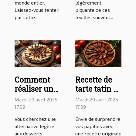
monde entier.
légèrement
Laissez-vous tenter
piquante de ces
par cette...
feuilles souvent...
Comment
Recette de
réaliser un
tarte tatin à
gâteau aux
l'aubergine
Mardi 29 avril 2025
Mardi 29 avril 2025
pommes et
et à la
17:09
17:09
au chocolat
tomate pour
Vous cherchez une
Envie de surprendre
sans beurre :
égayer vos
alternative légère
vos papilles avec
une recette
repas
aux desserts
une recette originale