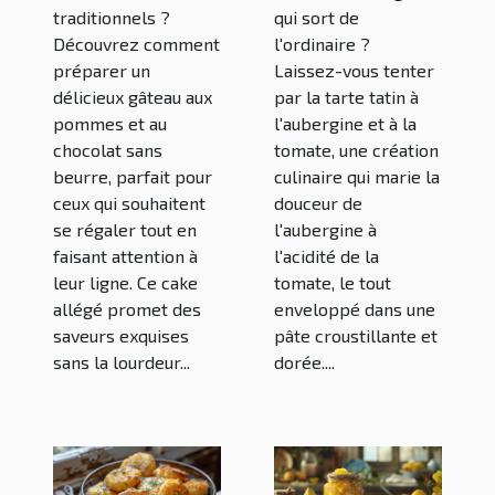
traditionnels ?
qui sort de
pour un
Découvrez comment
l'ordinaire ?
cake allégé
préparer un
Laissez-vous tenter
délicieux gâteau aux
par la tarte tatin à
pommes et au
l'aubergine et à la
chocolat sans
tomate, une création
beurre, parfait pour
culinaire qui marie la
ceux qui souhaitent
douceur de
se régaler tout en
l'aubergine à
faisant attention à
l'acidité de la
leur ligne. Ce cake
tomate, le tout
allégé promet des
enveloppé dans une
saveurs exquises
pâte croustillante et
sans la lourdeur...
dorée....