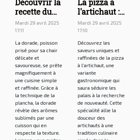
Découvrir la
La pizza à
recette du
l'artichaut :
filet de
une
Mardi 29 avril 2025
Mardi 29 avril 2025
dorade à la
délicieuse
17:11
17:10
plancha
variante à
La dorade, poisson
Découvrez les
découvrir
prisé pour sa chair
saveurs uniques et
délicate et
raffinées de la pizza
savoureuse, se prête
à l'artichaut, une
magnifiquement à
variante
une cuisine simple
gastronomique qui
et raffinée. Grâce à
saura séduire les
la technique de la
palais à la recherche
plancha, la dorade
de nouveauté. Cette
révèle des arômes
spécialité allie la
sublimés par une
douceur des
cuisson qui en
artichauts à une
respecte la texture.
tradition culinaire