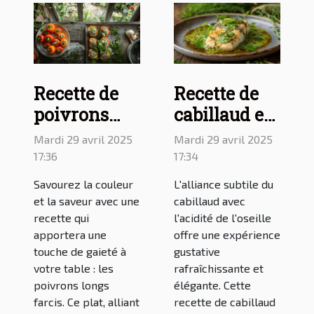
Recette de
Recette de
poivrons
cabillaud en
longs farcis
sauce à
Mardi 29 avril 2025
Mardi 29 avril 2025
pour une
l'oseille : une
17:36
17:34
cuisine
variante
Savourez la couleur
L'alliance subtile du
colorée et
savoureuse
et la saveur avec une
cabillaud avec
savoureuse
du poisson à
recette qui
l'acidité de l'oseille
apportera une
offre une expérience
l'oseille
touche de gaieté à
gustative
votre table : les
rafraîchissante et
poivrons longs
élégante. Cette
farcis. Ce plat, alliant
recette de cabillaud