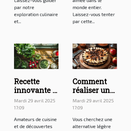
Laissez-vous guider
aimée dans le
par notre
monde entier.
exploration culinaire
Laissez-vous tenter
et...
par cette...
Recette
Comment
innovante :
réaliser un
le pesto à
gâteau aux
Mardi 29 avril 2025
Mardi 29 avril 2025
base de
pommes et
17:09
17:09
fanes de
au chocolat
Amateurs de cuisine
Vous cherchez une
radis
sans beurre :
et de découvertes
alternative légère