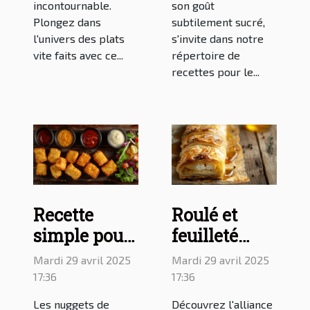
incontournable.
son goût
Plongez dans
subtilement sucré,
l'univers des plats
s'invite dans notre
vite faits avec ce...
répertoire de
recettes pour le...
Recette
Roulé et
simple pour
feuilleté
faire des
chèvre miel
Mardi 29 avril 2025
Mardi 29 avril 2025
nuggets
: délicieuses
17:36
17:36
maison au
recettes à
Les nuggets de
Découvrez l'alliance