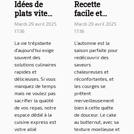
Idées de
Recette
plats vite
facile et
faits pour
délicieuse
Mardi 29 avril 2025
Mardi 29 avril 2025
votre repas :
du cake au
17:36
17:36
découvrez le
butternut
La vie trépidante
L'automne est la
blog de
d'aujourd'hui exige
saison parfaite pour
cuisine
souvent des
redécouvrir des
solutions culinaires
saveurs
rapide
rapides et
chaleureuses et
délicieuses. Si vous
réconfortantes, et
manquez de temps
les courges se
mais ne voulez pas
prêtent
sacrifier la qualité
merveilleusement
de vos repas, notre
bien à cette quête
espace dédié à la
de douceur. Le cake
cuisine express est
au butternut, avec sa
votre allié
texture moelleuse et