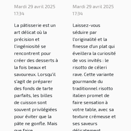
cuisson :
avec un
Mardi 29 avril 2025
Mardi 29 avril 2025
quelles
délicieux
17:34
17:34
solutions
risotto de
La pâtisserie est un
Laissez-vous
pour les
céleri rave
art délicat où la
séduire par
remplacer ?
précision et
l'originalité et la
l'ingéniosité se
finesse d'un plat qui
rencontrent pour
éveillera la curiosité
créer des desserts à
de vos invités : le
la fois beaux et
risotto de céleri
savoureux. Lorsqu'il
rave. Cette variante
s'agit de préparer
gourmande du
des fonds de tarte
traditionnel risotto
parfaits, les billes
italien promet de
de cuisson sont
faire sensation à
souvent privilégiées
votre table, avec sa
pour éviter que la
texture crémeuse et
pâte ne gonfle. Mais
ses saveurs
que faire...
délicatement