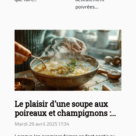
poivrées....
Le plaisir d'une soupe aux
poireaux et champignons :
recette d'un potage
Mardi 29 avril 2025 17:34
savoureux
Lorsque les premiers frimas se font sentir ou