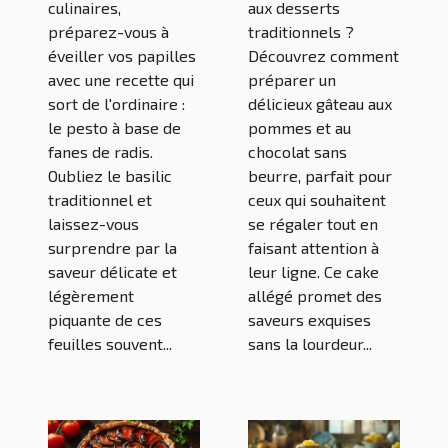
une recette
culinaires,
aux desserts
préparez-vous à
traditionnels ?
pour un
éveiller vos papilles
Découvrez comment
cake allégé
avec une recette qui
préparer un
sort de l'ordinaire :
délicieux gâteau aux
le pesto à base de
pommes et au
fanes de radis.
chocolat sans
Oubliez le basilic
beurre, parfait pour
traditionnel et
ceux qui souhaitent
laissez-vous
se régaler tout en
surprendre par la
faisant attention à
saveur délicate et
leur ligne. Ce cake
légèrement
allégé promet des
piquante de ces
saveurs exquises
feuilles souvent...
sans la lourdeur...