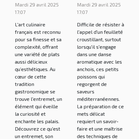
définition et
Découverte
Mardi 29 avril 2025
Mardi 29 avril 2025
usage dans
et astuces
17:07
17:07
la cuisine
pour une
L'art culinaire
Difficile de résister à
française
réalisation
français est reconnu
l'appel d'un feuilleté
parfaite
pour sa finesse et sa
croustillant, surtout
complexité, offrant
lorsqu'il s'engage
une variété de plats
dans une danse
aussi délicieux
aromatique avec les
qu’esthétiques. Au
anchois, ces petits
cœur de cette
poissons qui
tradition
regorgent de
gastronomique se
saveurs
trouve l'entremet, un
méditerranéennes.
élément qui éveille
La préparation de ce
la curiosité et
mets délicat
enchante les palais.
requiert un savoir-
Découvrez ce qu'est
faire et une maîtrise
un entremet, son
des techniques de