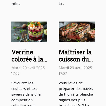
rôle...
la...
Verrine
Maîtriser la
colorée à la
cuisson du
betterave,
thon à la
Mardi 29 avril 2025
Mardi 29 avril 2025
avocat et
plancha :
17:07
17:07
crevette :
guide pour
Savourez les
Vous rêvez de
une
des pavés de
couleurs et les
préparer des pavés
délicieuse
thon
saveurs dans une
de thon à la plancha
composition
dignes des plus
recette à
parfaits
culinaire aussi
grands chefs ? La