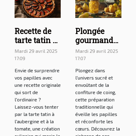
Recette de
Plongée
tarte tatin à
gourmande
l'aubergine
dans
Mardi 29 avril 2025
Mardi 29 avril 2025
et à la
l'univers de
17:09
17:07
tomate pour
la confiture
Envie de surprendre
Plongez dans
égayer vos
de coing
vos papilles avec
l'univers sucré et
repas
une recette originale
envoûtant de la
qui sort de
confiture de coing,
l'ordinaire ?
cette préparation
Laissez-vous tenter
traditionnelle qui
par la tarte tatin à
éveille les papilles
l'aubergine et à la
et réconforte les
tomate, une création
cœurs. Découvrez la
culinaire qui marie la
richesse de ses