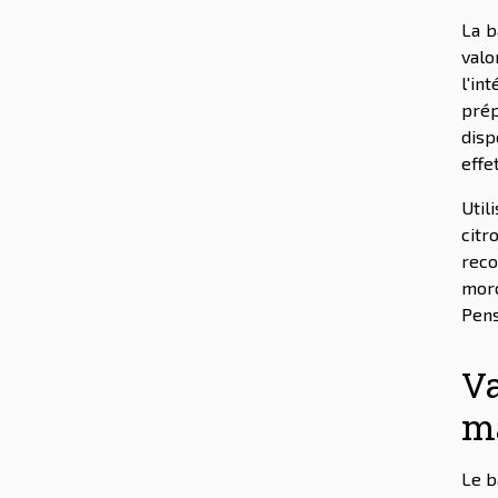
La b
valo
l'in
prép
disp
effe
Util
citr
reco
morc
Pens
Va
m
Le b