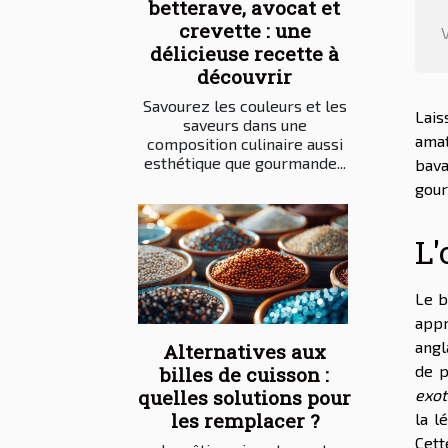
betterave, avocat et
crevette : une
délicieuse recette à
découvrir
Savourez les couleurs et les
Lais
saveurs dans une
amat
composition culinaire aussi
esthétique que gourmande...
bav
gour
L'
Le b
app
angl
Alternatives aux
de p
billes de cuisson :
exot
quelles solutions pour
les remplacer ?
la l
Cett