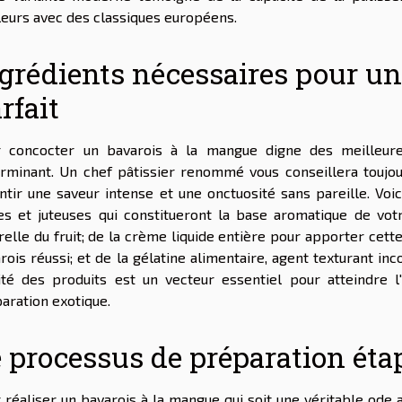
lleurs avec des classiques européens.
grédients nécessaires pour u
rfait
 concocter un bavarois à la mangue digne des meilleures
rminant. Un chef pâtissier renommé vous conseillera toujour
ntir une saveur intense et une onctuosité sans pareille. Vo
s et juteuses qui constitueront la base aromatique de vot
relle du fruit; de la crème liquide entière pour apporter cett
rois réussi; et de la gélatine alimentaire, agent texturant in
ité des produits est un vecteur essentiel pour atteindre 
aration exotique.
 processus de préparation éta
 réaliser un bavarois à la mangue qui soit une véritable ode au