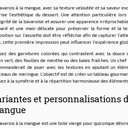
avarois à la mangue, avec sa texture veloutée et sa saveur ex
rise l’esthétique du dessert. Une attention particulière lo
tégrité de la bavaroise et assurer une apparence irréprochab
aré et une main délicate pour préserver la forme et la te
osition sur l'assiette doit être réfléchie afin de capturer l'a
t, cette première impression peut influencer l'expérience glob
isez des garnitures colorées qui contrastent avec la douc
on vert, des feuilles de menthe ou des baies fraîches. Un chef
mmanderait de jouer avec les textures en ajoutant un éléme
eaux de meringue. L'objectif est de créer un tableau gourmand 
ez à la symétrie et à la répartition harmonieuse des élément
riantes et personnalisations d
angue
avarois à la mangue est une toile vierge pour quiconque désire