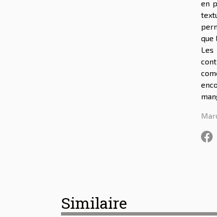
en p
text
perm
que 
Les 
cont
come
enco
mang
Mard
Similaire