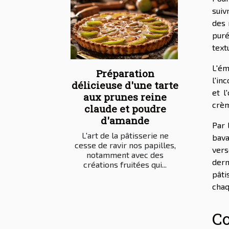
suiv
des 
puré
text
L'ém
Préparation
l'in
délicieuse d'une tarte
et l
aux prunes reine
crèm
claude et poudre
d'amande
Par 
L'art de la pâtisserie ne
bava
cesse de ravir nos papilles,
vers
notamment avec des
dern
créations fruitées qui...
pâti
chaq
Co