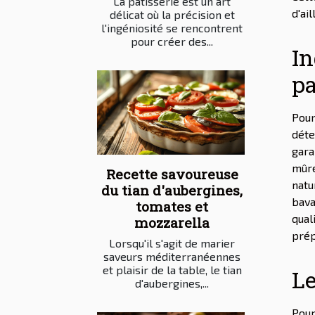
La pâtisserie est un art
d'ai
délicat où la précision et
l'ingéniosité se rencontrent
pour créer des...
In
pa
Pour
déte
gara
mûre
Recette savoureuse
natu
du tian d'aubergines,
bava
tomates et
qual
mozzarella
prép
Lorsqu'il s'agit de marier
saveurs méditerranéennes
et plaisir de la table, le tian
Le
d'aubergines,...
Pour