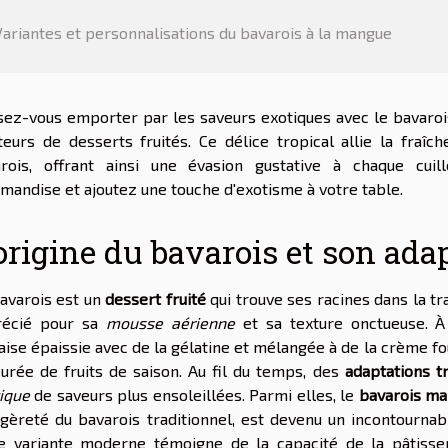
Variantes et personnalisations du bavarois à la mangue
sez-vous emporter par les saveurs exotiques avec le bavarois
eurs de desserts fruités. Ce délice tropical allie la fraî
arois, offrant ainsi une évasion gustative à chaque cu
mandise et ajoutez une touche d'exotisme à votre table.
origine du bavarois et son ada
avarois est un
dessert fruité
qui trouve ses racines dans la tr
récié pour sa
mousse aérienne
et sa texture onctueuse. À
aise épaissie avec de la gélatine et mélangée à de la crème f
urée de fruits de saison. Au fil du temps, des
adaptations t
ique
de saveurs plus ensoleillées. Parmi elles, le
bavarois m
égèreté du bavarois traditionnel, est devenu un incontourna
e variante moderne témoigne de la capacité de la pâtisser