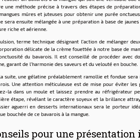
re une méthode précise à travers des étapes de préparatio
mangues mûres et juteuses pour obtenir une purée onctueus
e sera ensuite mélangée à une préparation à base de jaunes 
ure riche et aérienne.
ulsion, terme technique désignant l'action de mélanger deux
corporation délicate de la crème fouettée à notre base de man
'onctuosité du bavarois. Il est conseillé de procéder avec d
e, garant de l'harmonie des saveurs et du velouté en bouche.
la suite, une gélatine préalablement ramollie et fondue sera
rois. Une attention méticuleuse est de mise pour éviter les
ez-la dans un moule et laissez prendre au réfrigérateur p
ière étape, révélant le caractère soyeux et la brillance attra
ssier aguerri en desserts internationaux sera le porteur idéa
ue bouchée de ce bavarois à la mangue.
nseils pour une présentation