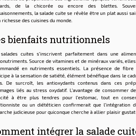
nards, de la chicorée ou encore des blettes. Souve
saisonnements, la salade cuite se révèle être un plat aussi sa
a richesse des cuisines du monde.
s bienfaits nutritionnels
salades cuites s'inscrivent parfaitement dans une alimen
onutriments. Source de vitamines et de minéraux variés, elles
mmandé en nutriments essentiels. La présence de fibre al
icipe à la sensation de satiété, élément bénéfique dans le cad
s. De surcroît, les antioxydants contenus dans ces prép
ages liés au stress oxydatif. L'avantage de consommer de
cité à être plus tendres pour l'estomac, tout en conser
itionniste ou un diététicien confirmerait que l'intégration
rche judicieuse pour quiconque cherche à allier plaisir gustati
mment intégrer la salade cui