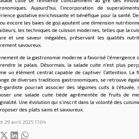
alade cuite se réinvente constamment au gré des innovat
ronomiques. Aujourd'hui, l'incorporation de superalimen
rience gustative enrichissante et bénéfique pour la santé. D
 ou encore les baies de goji ajoutent une dimension nutritionn
ailleurs, les techniques de cuisson modernes, telles que la cui
ure et une saveur inégalées, préservant les qualités nutr
rement savoureux.
ènement de la gastronomie moderne a favorisé l'émergence d'u
rendre le palais. Désormais, la salade cuite n'est plus 
e un élément central capable de captiver l'attention. La fu
nge de diverses traditions gastronomiques, se retrouve égalem
t-gardiste pourrait associer des légumes cuits à l'étuvée,
oser une salade cuite tiède agrémentée de fruits de mer
iginalité. Une évolution qui s'inscrit dans la volonté des cuisin
roposer des plats sains et savoureux.
i 29 avril 2025 17:04