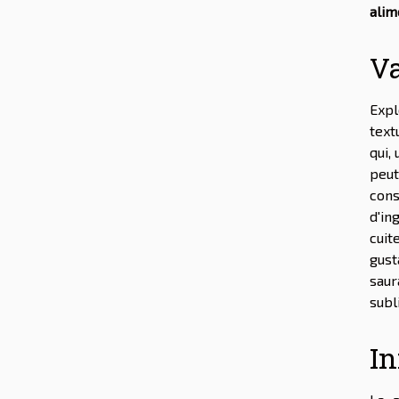
alim
Va
Expl
text
qui,
peut
cons
d'in
cuit
gust
saur
subl
In