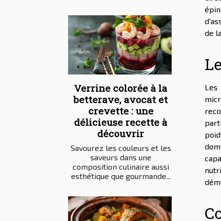
épi
d'as
de l
Le
Verrine colorée à la
Les 
betterave, avocat et
micr
crevette : une
reco
délicieuse recette à
part
découvrir
poid
domm
Savourez les couleurs et les
saveurs dans une
capa
composition culinaire aussi
nutr
esthétique que gourmande...
déma
Co