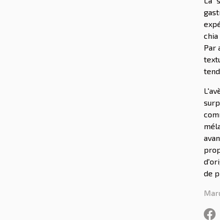
La s
gast
expé
chia
Par 
text
tend
L'av
surp
comm
méla
avan
prop
d'or
de p
Mard