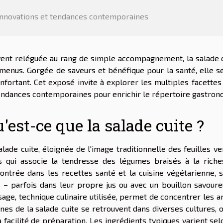
Innovations et tendances contemporaines
ent reléguée au rang de simple accompagnement, la salade c
menus. Gorgée de saveurs et bénéfique pour la santé, elle se 
nfortant. Cet exposé invite à explorer les multiples facettes d
endances contemporaines pour enrichir le répertoire gastrono
'est-ce que la salade cuite ?
alade cuite, éloignée de l'image traditionnelle des feuilles
 qui associe la tendresse des légumes braisés à la riche
ontrée dans les recettes santé et la cuisine végétarienne
s – parfois dans leur propre jus ou avec un bouillon savoure
sage, technique culinaire utilisée, permet de concentrer les 
ines de la salade cuite se retrouvent dans diverses cultures, o
a facilité de préparation. Les ingrédients typiques varient sel