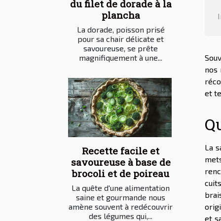
du filet de dorade à la
plancha
La dorade, poisson prisé
pour sa chair délicate et
savoureuse, se prête
Souv
magnifiquement à une...
nos 
réco
et t
Qu
La s
Recette facile et
mets
savoureuse à base de
renc
brocoli et de poireau
cuit
La quête d'une alimentation
brai
saine et gourmande nous
orig
amène souvent à redécouvrir
des légumes qui,...
et s