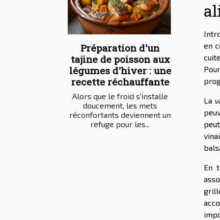
al
Intr
en c
Préparation d'un
cuit
tajine de poisson aux
Pour
légumes d'hiver : une
recette réchauffante
prog
Alors que le froid s'installe
La
v
doucement, les mets
peuv
réconfortants deviennent un
peut
refuge pour les...
vina
bals
En t
asso
gril
acc
impo